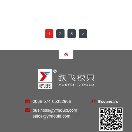
1
2
3
>
0086-574-65332666
Escanealo
business@yfmould.com
sales@yfmould.com