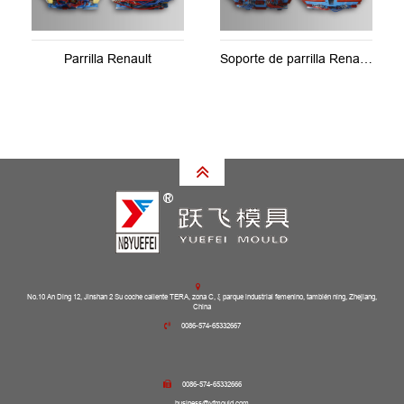
Parrilla Renault
Soporte de parrilla Renault
No.10 An Ding 12, Jinshan 2 Su coche caliente TERA, zona C, ξ parque industrial femenino, también ning, Zhejiang,
China
0086-574-65332667
0086-574-65332666
business@yfmould.com