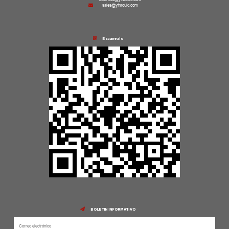
sales@yfmould.com
Escanealo
BOLETIN INFORMATIVO