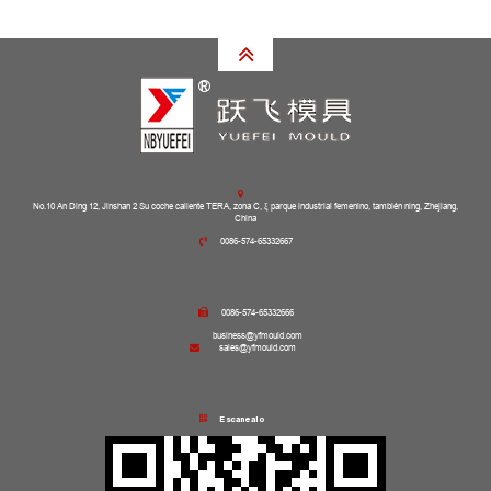
No.10 An Ding 12, Jinshan 2 Su coche caliente TERA, zona C, ξ parque industrial femenino, también ning, Zhejiang,
China
0086-574-65332667
0086-574-65332666
business@yfmould.com
sales@yfmould.com
Escanealo