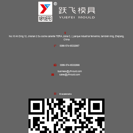
No.10 An Ding 12, Jinshan 2 Su coche caliente TERA, zona C, ξ parque industrial femenino, también ning, Zhejiang,
China
0086-574-65332667
0086-574-65332666
business@yfmould.com
sales@yfmould.com
Escanealo