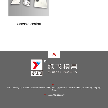
Consola central
No.10 An Ding 12, Jinshan 2 Su coche caliente TERA, zona C, ξ parque industrial femenino, también ning, Zhejiang,
China
0086-574-65332667