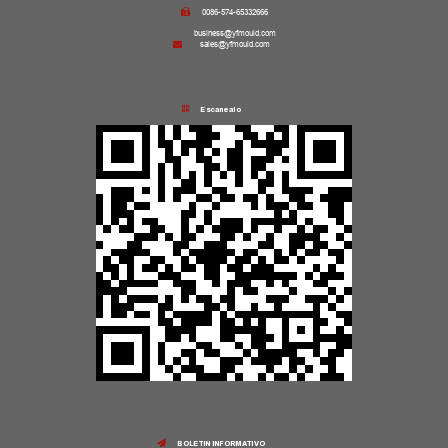
0086-574-65332666
business@yfmould.com
sales@yfmould.com
Escanealo
BOLETIN INFORMATIVO