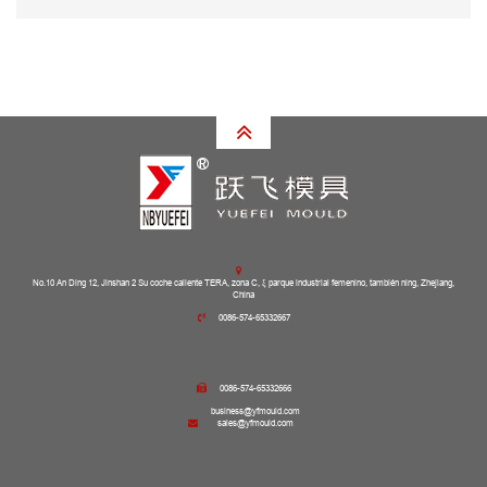
No.10 An Ding 12, Jinshan 2 Su coche caliente TERA, zona C, ξ parque industrial femenino, también ning, Zhejiang,
China
0086-574-65332667
0086-574-65332666
business@yfmould.com
sales@yfmould.com