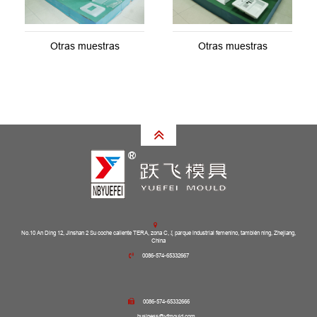
Otras muestras
Otras muestras
No.10 An Ding 12, Jinshan 2 Su coche caliente TERA, zona C, ξ parque industrial femenino, también ning, Zhejiang,
China
0086-574-65332667
0086-574-65332666
business@yfmould.com