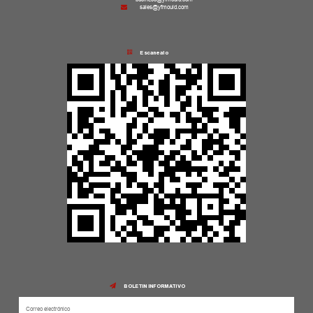
sales@yfmould.com
Escanealo
BOLETIN INFORMATIVO