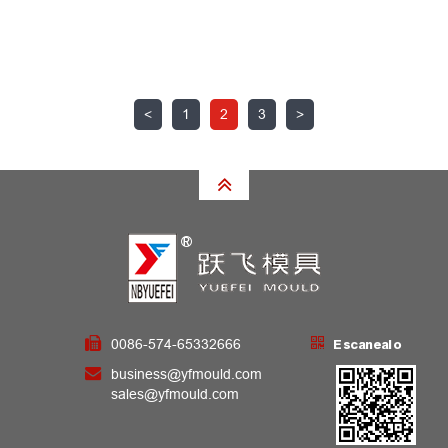
<
1
2
3
>
0086-574-65332666
Escanealo
business@yfmould.com
sales@yfmould.com