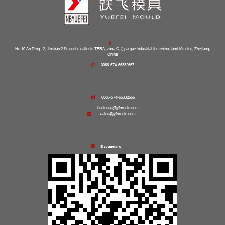
No.10 An Ding 12, Jinshan 2 Su coche caliente TERA, zona C, ξ parque industrial femenino, también ning, Zhejiang,
China
0086-574-65332667
0086-574-65332666
business@yfmould.com
sales@yfmould.com
Escanealo