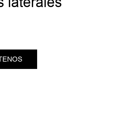
 laterales
TENOS