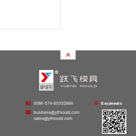
0086-574-65332666
Escanealo
business@yfmould.com
sales@yfmould.com