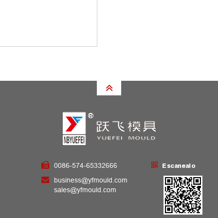
0086-574-65332666
Escanealo
business@yfmould.com
sales@yfmould.com